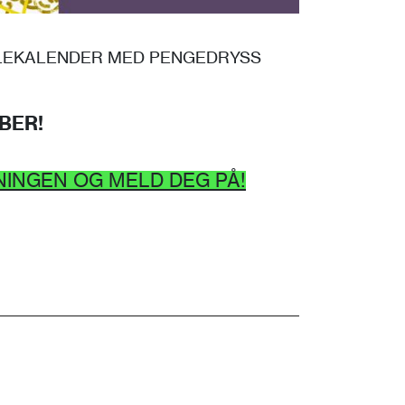
ULEKALENDER MED PENGEDRYSS
MBER!
INGEN OG MELD DEG PÅ!