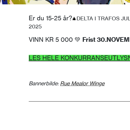
Er du 15-25 år?
DELTA I TRAFOS J
🎄
2025
Frist 30.NOVE
VINN KR 5 000 💚
LES HELE KONKURRANSEUTLYSN
Bannerbilde:
Rue Mealor Winge