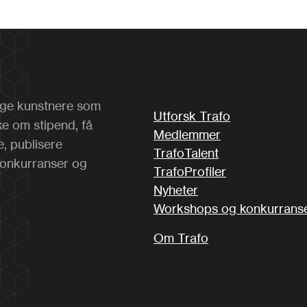
 unge kunstnere som
Utforsk Trafo
ke om stipend, få
Medlemmer
e, publisere
TrafoTalent
konkurranser og
TrafoProfiler
Nyheter
Workshops og konkurrans
Om Trafo