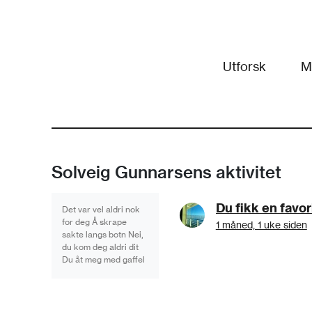
Utforsk
M
Solveig Gunnarsens aktivitet
Det var vel aldri nok
for deg Å skrape
1 måned, 1 uke siden
sakte langs botn Nei,
du kom deg aldri dit
Du åt meg med gaffel
Piggar rett i innmaten
Så du kunne halde
Det faste grepet Før
ettersmaken av Bitter