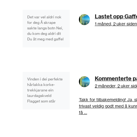
konsekvens Klarte å
treffe drøvelen, Rett
Lastet opp Gaff
før du ikkje klarte å
Det var vel aldri nok
Svelgje …
for deg Å skrape
1 måned, 2 uker siden
sakte langs botn Nei,
du kom deg aldri dit
Du åt meg med gaffel
Piggar rett i innmaten
Så du kunne halde
Det faste grepet Før
ettersmaken av Bitter
konsekvens Klarte å
treffe drøvelen, Rett
Kommenterte på
før du ikkje klarte å
Vinden i dei perfekte
Svelgje …
hårlakka korke­
2 måneder, 2 uker si
trekkjarane ein
laurdagskveld
Takk for tilbakemelding! Ja, s
Flagget som står
trivast veldig godt med å kunn
berre litt etter
seinkingstida i
få …
bakgarden
Båsdunkane som
ingen frå kollektivet
orka å drege med seg