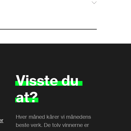
Visste
du
at?
Hver måned kårer vi månedens
er
beste verk. De tolv vinnerne er