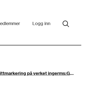
edlemmer
Logg inn
Du fikk en favorittmarkering på verket ingerms:Gaffel