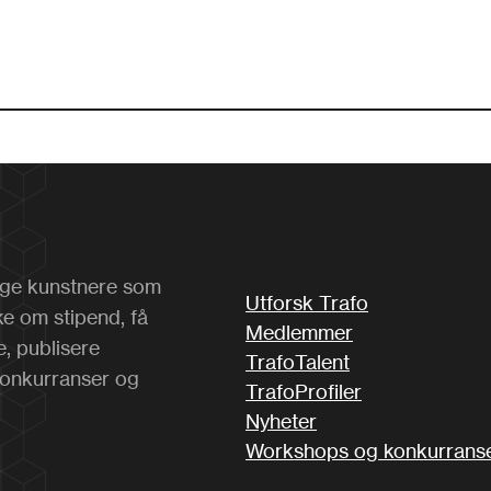
på veg til forelesing
Spegelen eg knuste
for to månadar sidan
men limte saman med
neglelim Kalenderen
som heng slik at eg
kvar …
 unge kunstnere som
Utforsk Trafo
ke om stipend, få
Medlemmer
e, publisere
TrafoTalent
konkurranser og
TrafoProfiler
Nyheter
Workshops og konkurrans