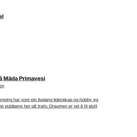
el
 Mäda Primavesi
den
kriving har vore ein livslang lidenskap og hobby, eg
e publisere her på trafo. Draumen er vel å til slutt