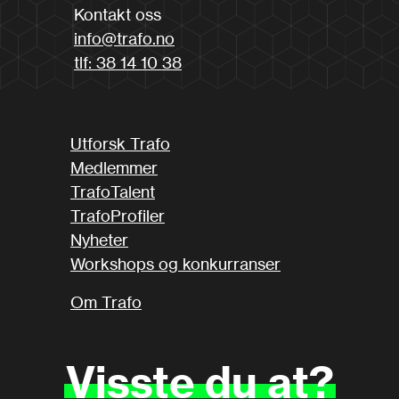
Kontakt oss
info@trafo.no
tlf: 38 14 10 38
Utforsk Trafo
Medlemmer
TrafoTalent
TrafoProfiler
Nyheter
Workshops og konkurranser
Om Trafo
Visste
du
at?