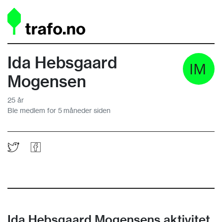
Ida Hebsgaard
Mogensen
25 år
Ble medlem for 5 måneder siden
Ida Hebsgaard Mogensens aktivitet