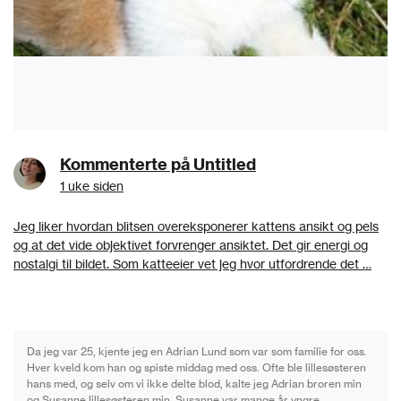
Kommenterte på Untitled
1 uke siden
Jeg liker hvordan blitsen overeksponerer kattens ansikt og pels
og at det vide objektivet forvrenger ansiktet. Det gir energi og
nostalgi til bildet. Som katteeier vet jeg hvor utfordrende det …
Da jeg var 25, kjente jeg en Adrian Lund som var som familie for oss.
Hver kveld kom han og spiste middag med oss. Ofte ble lillesøsteren
hans med, og selv om vi ikke delte blod, kalte jeg Adrian broren min
og Susanne lillesøsteren min. Susanne var mange år yngre, …