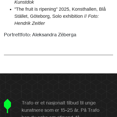
Kunstdok
"The fruit is ripening" 2025, Konsthallen, Blå
Stället, Göteborg, Solo exhibition //
Foto:
Hendrik Zeitler
Portrettfoto: Aleksandra Zēberga
Trafo er et nasjonalt tilbud til unge
kunstnere som er 15-25 år. På Trafo