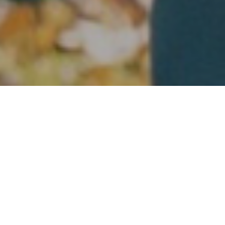
Trafo elsker ung
kreativitet. Siden 2001
har Trafo gitt
15 236 600 kr
i støtte til