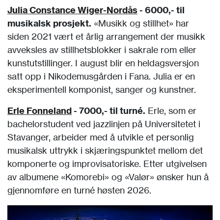
Julia Constance Wiger-Nordås
- 6000,- til
musikalsk prosjekt.
«Musikk og stillhet» har
siden 2021 vært et årlig arrangement der musikk
avveksles av stillhetsblokker i sakrale rom eller
kunstutstillinger. I august blir en heldagsversjon
satt opp i Nikodemusgården i Fana. Julia er en
eksperimentell komponist, sanger og kunstner.
Erle Fonneland
- 7000,- til turné.
Erle, som er
bachelorstudent ved jazzlinjen på Universitetet i
Stavanger, arbeider med å utvikle et personlig
musikalsk uttrykk i skjæringspunktet mellom det
komponerte og improvisatoriske. Etter utgivelsen
av albumene «Komorebi» og «Valør» ønsker hun å
gjennomføre en turné høsten 2026.