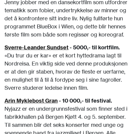
Jenny jobber med en dansekortfilm som utfordrer
tematikk som fobier, undertrykkelse av minner og
det å konfrontere sitt indre liv. Nylig fullførte hun
programmet BlueBox i Wien, og dette blir hennes
første film som både som regissør og koreograf.
Sverre-Leander Sundset
- 5000,- til kortfilm.
«Du trur du er kar» er et kort hyttedrama lagt til
Nordreisa. En viktig side ved denne produksjonen
er at den gir staben, hvorav de fleste er uerfarne,
en mulighet til å til å fordype seg i sine fagroller.
Sverre studerer ledelse innen film.
Arin Myklebost Gran
- 10 000,- til festival.
Nyjazz er en undergrunnsfestival som finner sted i
fabrikkhallen på Bergen Kjøtt 4. og 5. september.
Til sammen blir det seks konserter med unge og
spennende band fra jazzmiljøet i Bergen. Alle