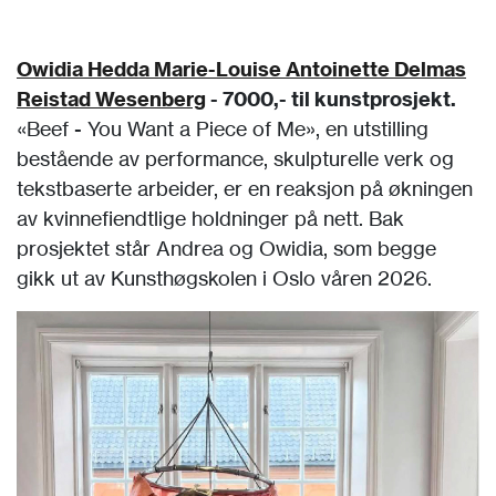
Owidia Hedda Marie-Louise Antoinette Delmas
Reistad Wesenberg
- 7000,- til kunstprosjekt.
«Beef - You Want a Piece of Me», en utstilling
bestående av performance, skulpturelle verk og
tekstbaserte arbeider, er en reaksjon på økningen
av kvinnefiendtlige holdninger på nett. Bak
prosjektet står Andrea og Owidia, som begge
gikk ut av Kunsthøgskolen i Oslo våren 2026.