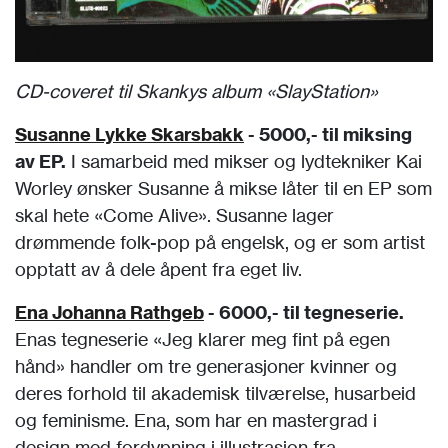
CD-coveret til Skankys album «SlayStation»
Susanne Lykke Skarsbakk
- 5000,- til miksing
av EP.
I samarbeid med mikser og lydtekniker Kai
Worley ønsker Susanne å mikse låter til en EP som
skal hete «Come Alive». Susanne lager
drømmende folk-pop på engelsk, og er som artist
opptatt av å dele åpent fra eget liv.
Ena Johanna Rathgeb
- 6000,- til tegneserie.
Enas tegneserie «Jeg klarer meg fint på egen
hånd» handler om tre generasjoner kvinner og
deres forhold til akademisk tilværelse, husarbeid
og feminisme. Ena, som har en mastergrad i
design med fordypning i illustrasjon fra