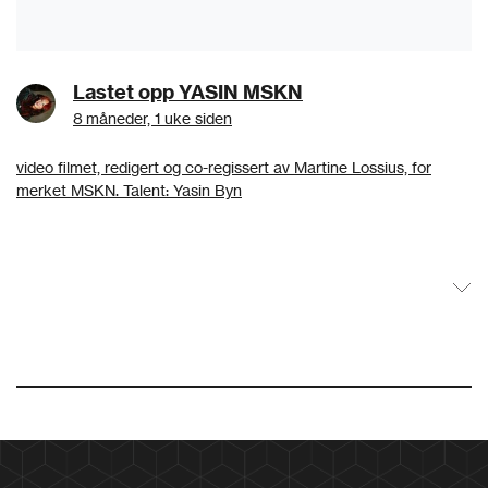
Lastet opp YASIN MSKN
8 måneder, 1 uke siden
video filmet, redigert og co-regissert av Martine Lossius, for
merket MSKN. Talent: Yasin Byn