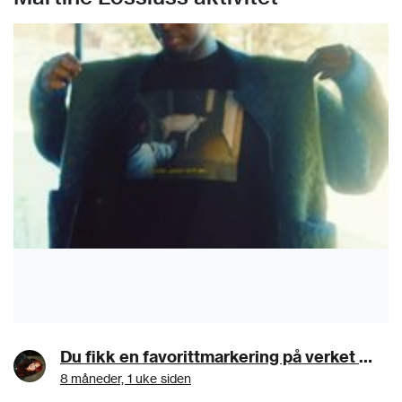
Du fikk en favorittmarkering på verket esunde07a8f11:YASIN MSKN
8 måneder, 1 uke siden