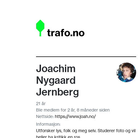
Joachim
Nygaard
Jernberg
21 år
Ble medlem for 2 år, 8 måneder siden
Nettside:
https://www.joah.no/
Informasjon:
Utforsker lys, folk og meg selv. Studerer foto og vil
heller ha kritikk en ros