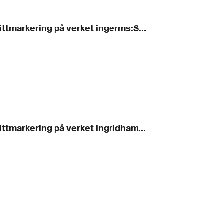
Du fikk en favorittmarkering på verket ingerms:Snille gutter leker best
Du fikk en favorittmarkering på verket ingridhamsundf95024:Uten tittel