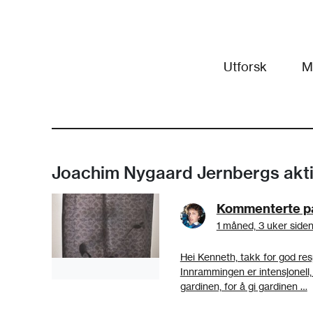
Utforsk
M
Joachim Nygaard Jernbergs akti
Kommenterte på 
1 måned, 3 uker side
Hei Kenneth, takk for god res
Innrammingen er intensjonell
gardinen, for å gi gardinen …