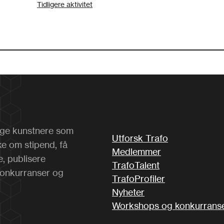
Tidligere aktivitet
 unge kunstnere som
Utforsk Trafo
ke om stipend, få
Medlemmer
e, publisere
TrafoTalent
konkurranser og
TrafoProfiler
Nyheter
Workshops og konkurrans