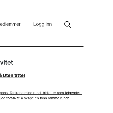
edlemmer
Logg inn
vitet
Uten tittel
n
pons! Tankene mine rundt bidlet er som følgende: -
, jeg forsøkte å skape en tynn ramme rundt