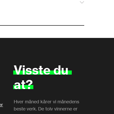
Visste
du
at?
Hver måned kårer vi månedens
er
beste verk. De tolv vinnerne er