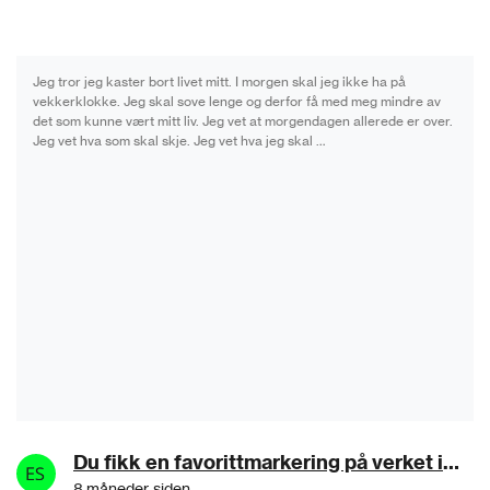
Jeg tror jeg kaster bort livet mitt. I morgen skal jeg ikke ha på
vekkerklokke. Jeg skal sove lenge og derfor få med meg mindre av
det som kunne vært mitt liv. Jeg vet at morgendagen allerede er over.
Jeg vet hva som skal skje. Jeg vet hva jeg skal …
Du fikk en favorittmarkering på verket ingerms:Samma det
8 måneder siden