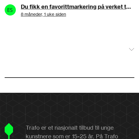
Du fikk en favorittmarkering på verket tea.hj90a8a2:Samma det
8 måneder, 1 uke siden
Trafo er et nasjonalt tilbud til unge
kunstnere som er 15-25 år. På Trafo