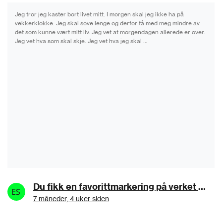
Jeg tror jeg kaster bort livet mitt. I morgen skal jeg ikke ha på
vekkerklokke. Jeg skal sove lenge og derfor få med meg mindre av
det som kunne vært mitt liv. Jeg vet at morgendagen allerede er over.
Jeg vet hva som skal skje. Jeg vet hva jeg skal …
Du fikk en favorittmarkering på verket makdaembaie503b92:Samma det
7 måneder, 4 uker siden