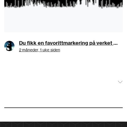
Du fikk en favorittmarkering på verket music811aa1:MEMORIES OF A DIMENSION (LOST IN TRANSLATION)
2 måneder, 1 uke siden