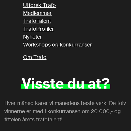
Utforsk Trafo
Medlemmer
TrafoTalent
TrafoProfiler
Nyheter
Workshops og konkurranser
Om Trafo
Visste
du
at?
Hver måned kårer vi månedens beste verk. De tolv
vinnerne er med i konkurransen om 20 000,- og
tittelen årets trafotalent!