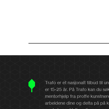
Trafo er et nasjonalt tilbud til
er 15-25 år. På Trafo kan du sø
mentorhjelp fra proffe kunstner
arbeidene dine og delta på på 