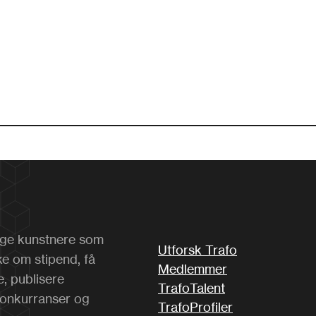
 unge kunstnere som
Utforsk Trafo
ke om stipend, få
Medlemmer
e, publisere
TrafoTalent
konkurranser og
TrafoProfiler