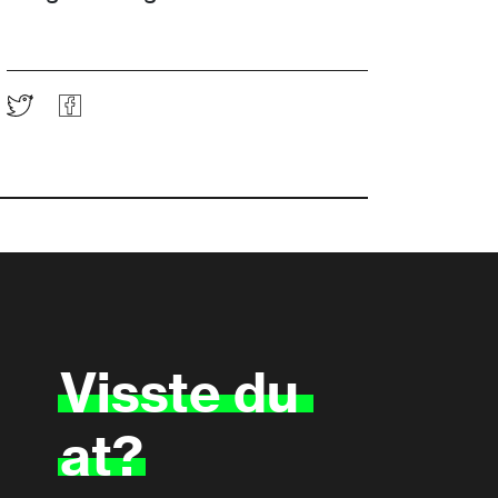
Visste
du
at?