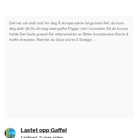
Det var vel aldri nok for deg Å skrape sakte langs botn Nei, du kom
deg aldri dit Du åt meg med gaffel Piggar rett i innmaten Så du kunne
halde Det faste grepet Før ettersmaken av Bitter konsekvens Klarte å
treffe drøvelen, Rett før du ikkje klarte å Svelgje …
Lastet opp Gaffel
1 måned, 2 uker siden