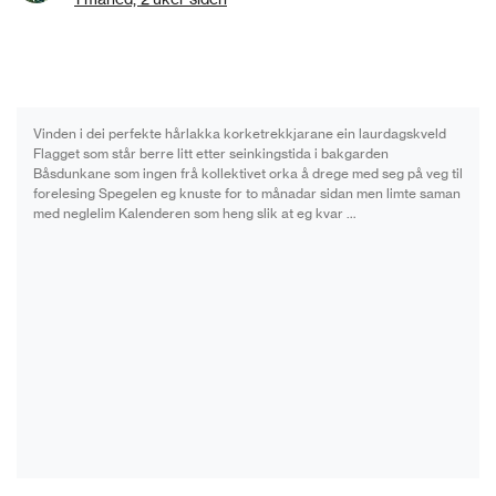
Vinden i dei perfekte hårlakka korke­trekkjarane ein laurdagskveld
Flagget som står berre litt etter seinkingstida i bakgarden
Båsdunkane som ingen frå kollektivet orka å drege med seg på veg til
forelesing Spegelen eg knuste for to månadar sidan men limte saman
med neglelim Kalenderen som heng slik at eg kvar …