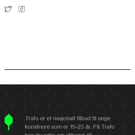
Trafo er et nasjonalt tilbud til unge
kunstnere som er 15-25 år. På Trafo
kan du søke om stipend, få