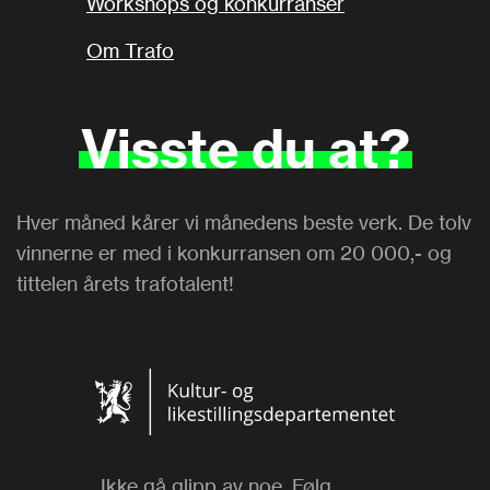
Workshops og konkurranser
Om Trafo
Visste
du
at?
Hver måned kårer vi månedens beste verk. De tolv
vinnerne er med i konkurransen om 20 000,- og
tittelen årets trafotalent!
Ikke gå glipp av noe. Følg